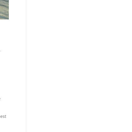
r
e
 est