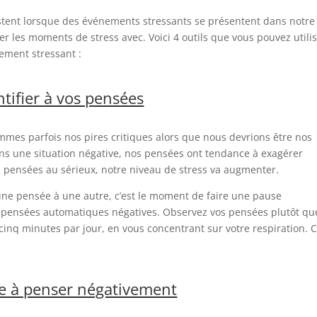
istent lorsque des événements stressants se présentent dans notre
 les moments de stress avec. Voici 4 outils que vous pouvez utili
ement stressant :
tifier à vos pensées
mes parfois nos pires critiques alors que nous devrions être nos
ns une situation négative, nos pensées ont tendance à exagérer
 pensées au sérieux, notre niveau de stress va augmenter.
une pensée à une autre, c’est le moment de faire une pause
es pensées automatiques négatives. Observez vos pensées plutôt qu
cinq minutes par jour, en vous concentrant sur votre respiration. C
le à penser négativement