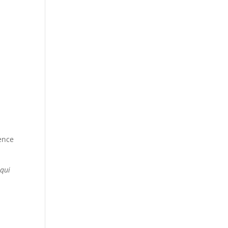
tence
 qui