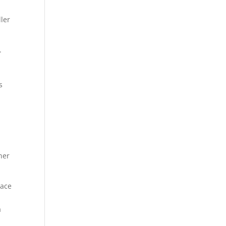
ler
.
s
ner
lace
à