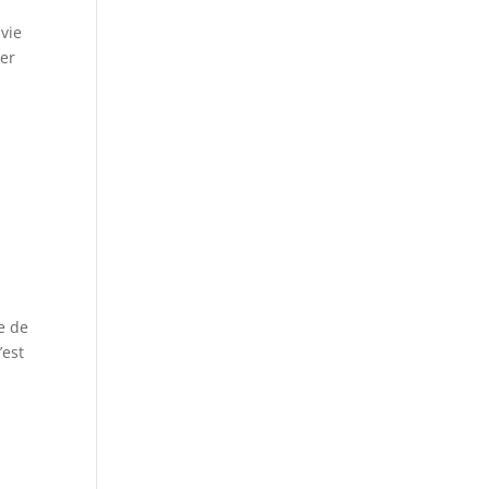
 vie
ser
e de
’est