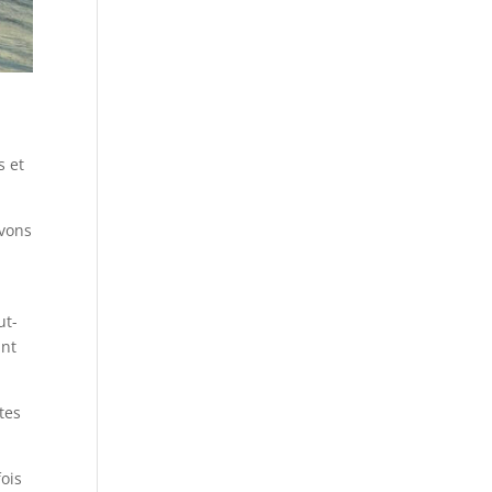
s et
avons
ut-
ant
tes
ois