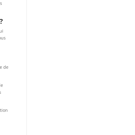
us
?
ui
ous
ce de
de
s
tion