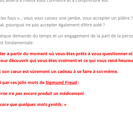
 vous aidera à mieux vous connaître et à comprendre vos
r les fous »… vous vous cassez une jambe, vous accepter un plâtre ?
mal, pourquoi ne pas accepter également d’être aidé ?
utique demande du temps et un engagement de la part de la pers
 est fondamentale.
ider à partir du moment où vous êtes prêts à vous questionner et
pour découvrir qui vous êtes vraiment et ce qui vous rend heureu
 son cœur est sûrement un cadeau à se faire à soi-même.
i par ces jolis mots de
Sigmund Freud
:
erne n’a pas encore produit un médicament
icace que quelques mots gentils. »