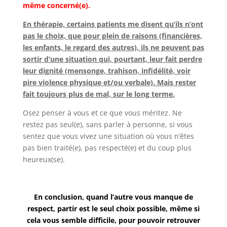
même concerné(e).
En thérapie, certains patients me disent qu’ils n’ont
pas le choix, que pour plein de raisons (financières,
les enfants, le regard des autres), ils ne peuvent pas
sortir d’une situation qui, pourtant, leur fait perdre
leur dignité (mensonge, trahison, infidélité, voir
pire violence physique et/ou verbale). Mais rester
fait toujours plus de mal, sur le long terme.
Osez penser à vous et ce que vous méritez. Ne
restez pas seul(e), sans parler à personne, si vous
sentez que vous vivez une situation où vous n’êtes
pas bien traité(e), pas respecté(e) et du coup plus
heureux(se).
En conclusion, quand l’autre vous manque de
respect, partir est le seul choix possible, même si
cela vous semble difficile, pour pouvoir retrouver